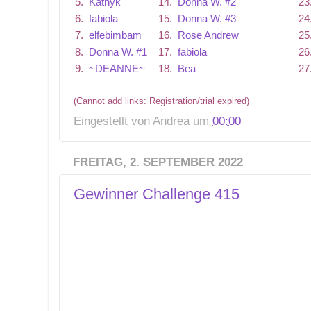
5.
Kathyk
14.
Donna W. #2
23
6.
fabiola
15.
Donna W. #3
24
7.
elfebimbam
16.
Rose Andrew
25
8.
Donna W. #1
17.
fabiola
26
9.
~DEANNE~
18.
Bea
27
(Cannot add links: Registration/trial expired)
Eingestellt von
Andrea
um
00:00
FREITAG, 2. SEPTEMBER 2022
Gewinner Challenge 415